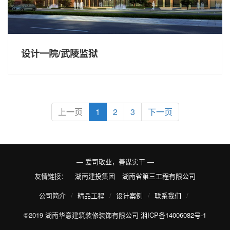
设计一院/武陵监狱
上一页
1
2
3
下一页
— 爱司敬业，善谋实干 —
友情链接：
湖南建投集团
湖南省第三工程有限公司
公司简介
精品工程
设计案例
联系我们
©2019 湖南华意建筑装修装饰有限公司
湘ICP备14006082号-1