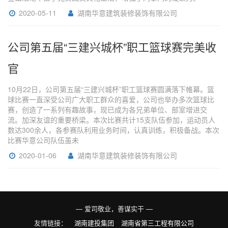
2020-05-11
湖南华意建筑装修装饰有限公司
公司第五届“三建兴城杯”职工篮球赛完美收
官
10月22日，公司第五届“三建兴城杯”职工篮球赛圆满落下帷幕。篮
球比赛一直深受公司广大职工群众的喜爱，公司也举办多次篮球比
赛，创造了一系列有趣故事，现已成为各兄弟单位、部室增进交
流。加深友谊的重要桥梁。本次比赛共计15支队伍参加，运动员人
数达300余人，各参赛队利用业务时间，认真训练，积极备战。本次
比赛华意公司队伍虽未
2020-01-06
湖南华意建筑装修装饰有限公司
— 爱司敬业，善谋实干 —
友情链接：
湖南建投集团
湖南省第三工程有限公司