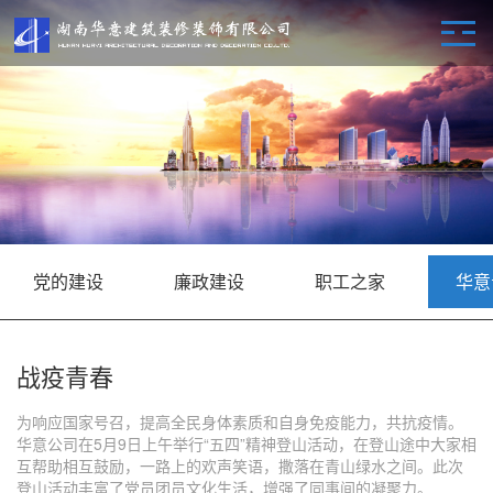
党的建设
廉政建设
职工之家
华意
战疫青春
为响应国家号召，提高全民身体素质和自身免疫能力，共抗疫情。
华意公司在5月9日上午举行“五四”精神登山活动，在登山途中大家相
互帮助相互鼓励，一路上的欢声笑语，撒落在青山绿水之间。此次
登山活动丰富了党员团员文化生活，增强了同事间的凝聚力。