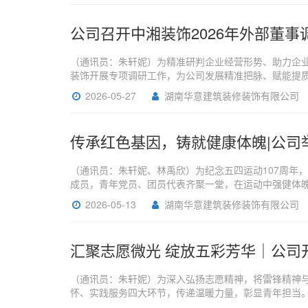
公司召开中湘装饰2026年外部董事
（通讯员：朱轩妮）为精准研判企业经营形势、助力企业
装饰开展专项调研工作，为公司发展精准把脉、赋能提
2026-05-27
湖南华意建筑装修装饰有限公司
传承红色基因，铸就健康体魄|公司举
（通讯员：朱轩妮、林禹欣）为纪念五四运动107周年
成员，青年党员、团员代表齐聚一堂，在运动中强健体
2026-05-13
湖南华意建筑装修装饰有限公司
汇聚志愿微光 绽放五彩芳华｜公司开
（通讯员：朱轩妮）为深入弘扬志愿精神，将雷锋精神与
怀、实践服务四大环节，传递温暖力量，彰显青年担当。