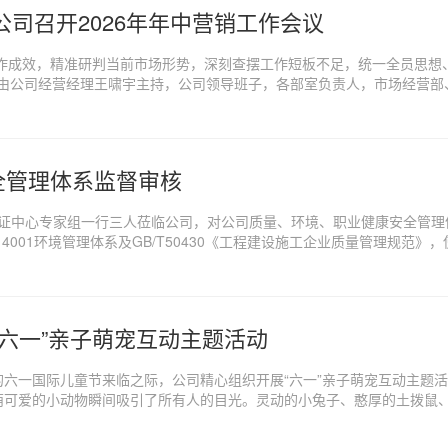
司召开2026年年中营销工作会议
工作成效，精准研判当前市场形势，深刻查摆工作短板不足，统一全员思想
会议由公司经营经理王啸宇主持，公司领导班子，各部室负责人，市场经营
全管理体系监督审核
协认证中心专家组一行三人莅临公司，对公司质量、环境、职业健康安全管理
14001环境管理体系及GB/T50430《工程建设施工企业质量管理规范》
“六一”亲子萌宠互动主题活动
六一国际儿童节来临之际，公司精心组织开展“六一”亲子萌宠互动主题
萌可爱的小动物瞬间吸引了所有人的目光。灵动的小兔子、憨厚的土拨鼠