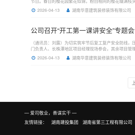
节日。春日的樱花园繁花似锦，粉白相间的樱花缀满枝
2026-04-13
湖南华意建筑装修装饰有限公司
公司召开“开工第一课讲安全”专题会
（通讯员：刘露）为切实筑牢节后复工复产安全防线，压
门负责人、长株潭地区项目经理现场参会，其余项目管
2026-04-13
湖南华意建筑装修装饰有限公司
— 爱司敬业，善谋实干 —
友情链接：
湖南建投集团
湖南省第三工程有限公司