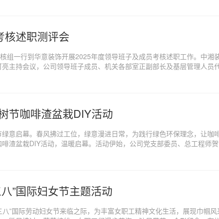
考核述职测评会
考核组一行到华意装饰开展2025年度领导班子及成员考核述职工作。中
可亮主持会议，公司领导班子成员、机关各部室正副部长及基层管理人员
树节咖啡渣盆栽DIY活动
节绿意启幕。春风拂过工位，绿意漫进日常，为践行绿色环保理念，让咖
植树节咖啡渣盆栽DIY活动，温暖启幕。活动伊始，公司党支部委员、总工程
三八”国际妇女节主题活动
“三八”国际劳动妇女节来临之际，为丰富女职工精神文化生活，展现巾帼