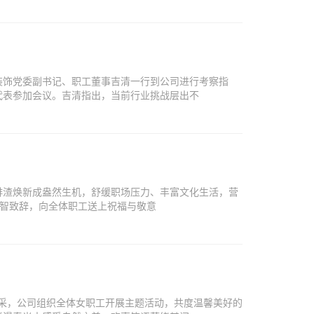
湘装饰党委副书记、职工董事吉清一行到公司进行考察指
代表参加会议。吉清指出，当前行业挑战层出不
啡渣焕新成盎然生机，舒缓职场压力、丰富文化生活，营
师贺智致辞，向全体职工送上祝福与敬意
风采，公司组织全体女职工开展主题活动，共度温馨美好的