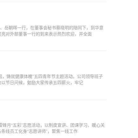
伟、岳朝晖一行，在董事会秘书蔡晓明的陪同下，到华意
可亮对外部董事一行的到来表示热烈欢迎，并全面
因，铸就健康体魄”五四青年节主题活动。公司领导班子
致以节日问候，勉励大家传承五四薪火，牢记
雷锋月“五彩”志愿活动，以制度宣讲、团课学习、暖心关
条线员工化身“志愿讲师”，聚焦一线工作