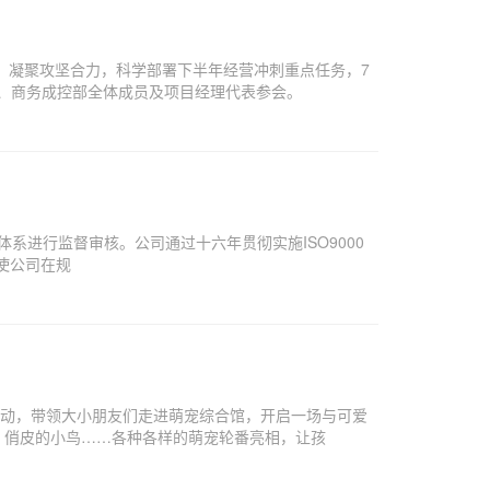
、凝聚攻坚合力，科学部署下半年经营冲刺重点任务，7
部、商务成控部全体成员及项目经理代表参会。
体系进行监督审核。公司通过十六年贯彻实施ISO9000
，使公司在规
活动，带领大小朋友们走进萌宠综合馆，开启一场与可爱
、俏皮的小鸟……各种各样的萌宠轮番亮相，让孩