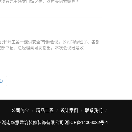
烂漫春光中感受自然之美，欢声笑语萦绕其间
开“开工第一课讲安全”专题会议。公司领导班子、各部
支部书记、总经理秦可亮指出，本次会议既是收
页
公司简介
精品工程
设计案例
联系我们
19 湖南华意建筑装修装饰有限公司
湘ICP备14006082号-1